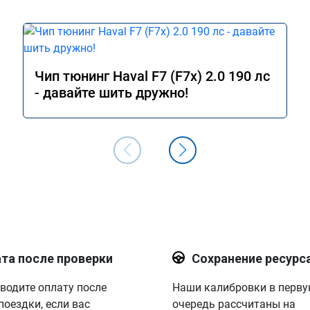
7,3 до 8 л, но 
 от 9 до 12. Работы 
иха, ул. Третьяка, 1Б
Чип тюнинг Haval F7 (F7x) 2.0 190 лс
- давайте шить дружно!
та после проверки
Сохранение ресурс
водите оплату после
Наши калибровки в перв
поездки, если вас
очередь рассчитаны на