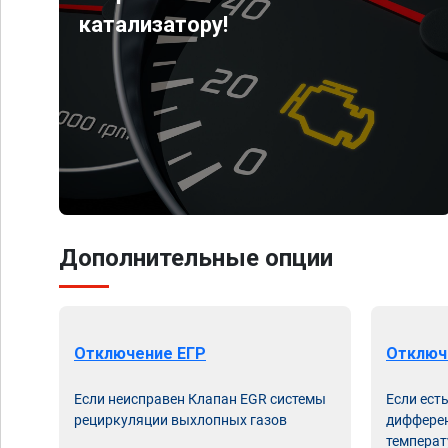
катализатору!
Дополнительные опции
Отключение ЕГР
Отключ
Если неисправен Клапан EGR системы
Если ест
рециркуляции выхлопных газов
дифферен
температ