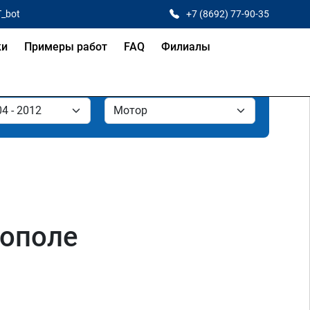
T_bot
+7 (8692) 77-90-35
ки
Примеры работ
FAQ
Филиалы
тополе