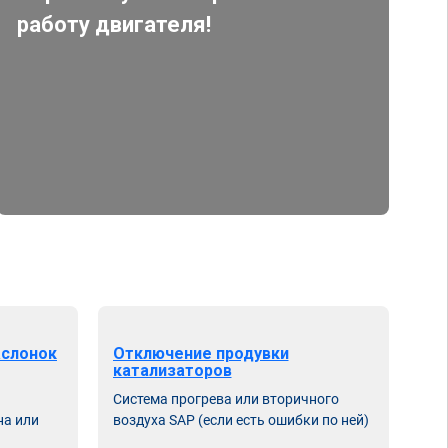
работу двигателя!
аслонок
Отключение продувки
катализаторов
Система прогрева или вторичного
на или
воздуха SAP (если есть ошибки по ней)