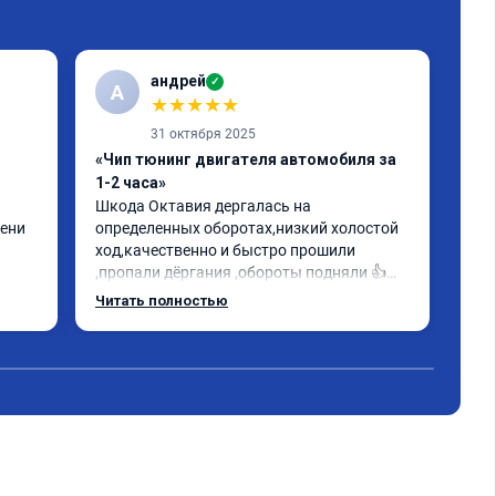
андрей
✓
А
★
★
★
★
★
31 октября 2025
«Чип тюнинг двигателя автомобиля за
«Пр
1-2 часа»
Евр
Шкода Октавия дергалась на 
Все
ени 
определенных оборотах,низкий холостой 
oct
ход,качественно и быстро прошили 
ощу
,пропали дёргания ,обороты подняли 👍
Мал
гому 
прислали сертификат данной 
объ
Читать полностью
Чит
олее 
прошивки.Заплатил как в 
иск
объявлении.Советую✊
мог 
Рек