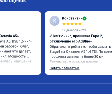
 850 оценок
Константин
✓
К
★
★
★
★
★
19 декабря 2023
Octavia A5»
«Чип тюнинг, прошивка Евро 2,
via A5, BSE 1,6 чип-
отключение егр AdBlue»
н работой! Олег, 
Обратился к ребятам, чтобы сделать 
имает что делает, 
Stage1 на Октавия А5 1.4 TSI. По врем
снил! Мощность 
прошивка заняла не более 30 мин. 
авилась, ощущение 
Результатом остался доволен, 
 переехал жить на 
автомобиль как будто немного по-дру
Читать полностью
, авто при разгоне 
начал дышать. Подрыв с низов стал б
во, педаль 
интересен. Все грамотно объяснили и 
чувствительно стала 
рассказали.
ние водителя 
упы при ускорении в 
00 км. Одним словом 
а обслуживании 16 
тзыв 3 декабря 2024. 
зменился при 