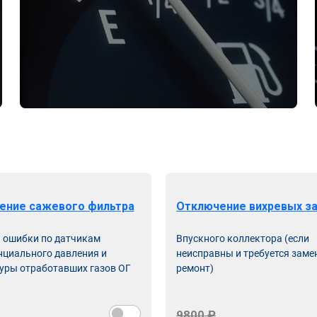
ение сажевого фильтра
Отключение вихревых з
ь ошибки по датчикам
Впускного коллектора (если
циального давления и
неисправны и требуется заме
уры отработавших газов ОГ
ремонт)
9800 ₽