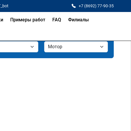
T_bot
+7 (8692) 77-90-35
ки
Примеры работ
FAQ
Филиалы