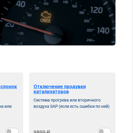
аслонок
Отключение продувки
катализаторов
Система прогрева или вторичного
на или
воздуха SAP (если есть ошибки по ней)
9800 ₽