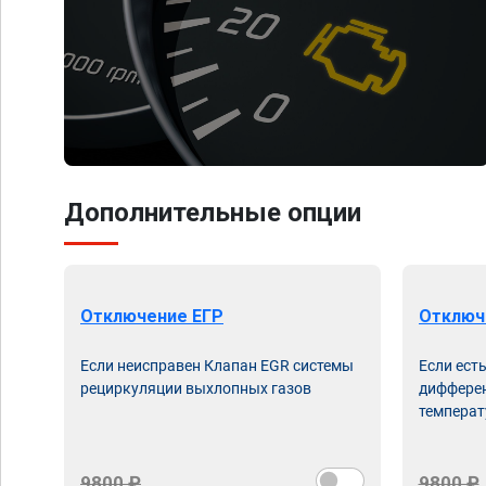
Дополнительные опции
Отключение ЕГР
Отключ
Если неисправен Клапан EGR системы
Если ест
рециркуляции выхлопных газов
дифферен
температ
9800 ₽
9800 ₽