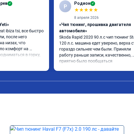
арев
Родион
✓
✓
Р
★
★
★
★
★
8 апреля 2026
Yeti»
«Чип тюнинг, прошивка двигателя
 ibiza tsi, все быстро 
автомобиля»
и, после него 
Skoda Rapid 2020 90 л.с чип тюнинг Sta
а низах, что 
120 л.с. машина едет уверено, верха с
ло комфорт на 
гораздо сильнее чем были. Приняли 
одниматься в горку, 
работу раньше записи, качественно, 
тоит своих денег.
приятно было пообщаться