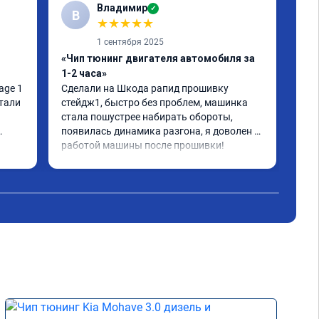
Владимир
✓
В
★
★
★
★
★
1 сентября 2025
«Чип тюнинг двигателя автомобиля за
«Чи
1-2 часа»
Сде
тюн
ge 1 
Сделали на Шкода рапид прошивку 
отл
тали 
стейдж1, быстро без проблем, машинка 
все
стала пошустрее набирать обороты, 
дей
появилась динамика разгона, я доволен 
что
работой машины после прошивки!
Чит
бол
вед
акс
реа
уск
дви
авт
ноя
Рас
сме
уве
вып