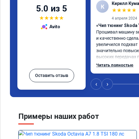
Кирилл Кум
К
5.0 из 5
★
★
★
★
★
★
★
★
★
★
4 апреля 2024
«Чип тюнинг Skoda 
Avito
Прошивал машину seat
и качественно сделал
увеличился подхват н
значительно повыси
высоких передачах п
услуга однозначно с
Читать полностью
Оставить отзыв
‹
›
Примеры наших работ