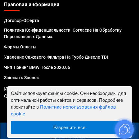
Правовая информация
Договор-Оферта
Политика Конфиденциальности. Согласие На Обработку
Персональных Данных.
Формы Оплаты
Удаление Сажевого Фильтра На Турбо Дизеле TDI
Чип Тюнинг BMW После 2020.06
Заказать Звонок
ИП Смирнов Георгий Павлович. ИНН 781302555843,
Сайт использует файлы cookie. Они необходимы для
ОГРНИП 324470400032610
оптимальной работы сайтов и сервисов. Подробнее
прочитайте в
Политике использования файлов
cookie
Разрешить все
© 2010 - 2026 Чип тюнинг в Севастополе - Автосервис
"Евро Чип Тюнинг"