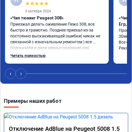
★
★
★
★
★
3 октября 2024
«Чип тюнинг Peugeot 308»
«Чип 
Приезжал делать оживление Пежо 308, все 
Егр, 
быстро и грамотно. Позднее приехал из-за 
Прошил
постоянно выскакивающей ошибки( никак не 
30мин.
связанной с изначальным ремонтом ) все 
Все об
подсказали и дали ценные указания как 
Реком
поступить. Категорически рекомендую данную 
Читать полностью
компанию для сотрудничества. 🤝🏼 буду 
ездить. Олько сюда
‹
›
Примеры наших работ
Отключение AdBlue на Peugeot 5008 1.5