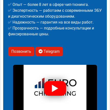
✅ Опыт — более 8 лет в сфере чип-тюнинга.
✅ Экспертность — работаем с современными ЭБУ
и диагностическим оборудованием.
✅ Надежность — гарантия на все виды работ.
✅ Прозрачность — подробные консультации и
фиксированные цены.
Позвонить
Telegram