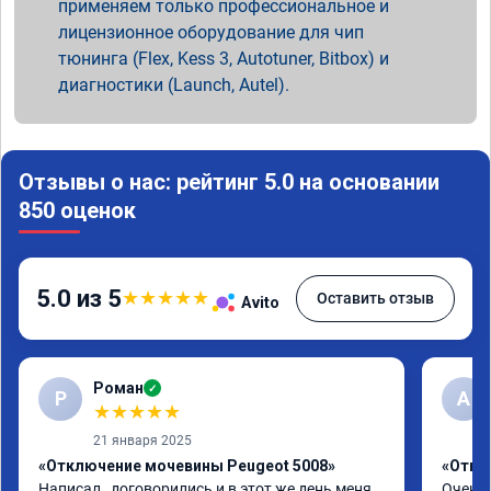
применяем только профессиональное и
лицензионное оборудование для чип
тюнинга (Flex, Kess 3, Autotuner, Bitbox) и
диагностики (Launch, Autel).
Отзывы о нас: рейтинг 5.0 на основании
850 оценок
5.0 из 5
★
★
★
★
★
Оставить отзыв
Avito
Роман
✓
Р
А
★
★
★
★
★
21 января 2025
«Отключение мочевины Peugeot 5008»
«Откл
Написал , договорились и в этот же день меня 
Очень 