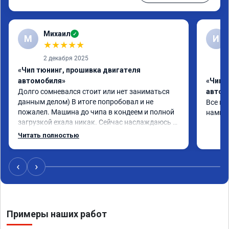
Михаил
✓
М
И
★
★
★
★
★
2 декабря 2025
«Чип тюнинг, прошивка двигателя
автомобиля»
«Чип 
Долго сомневался стоит или нет заниматься 
автом
данным делом) В итоге попробовал и не 
Все но
пожалел. Машина до чипа в кондеем и полной 
намног
загрузкой ехала никак. Сейчас наслаждаюсь 
каждой поездкой. Цену озвучили сразу и она 
Читать полностью
не менялась. Ответили на все вопросы. По 
времени заняло минут 15, но это может только 
на мой авто. По окончанию выдают 
‹
›
сертификат с гарантией и скидкой на 
последующие обращения. Итогом доволен. 
Автомобиль Haval M6 1.5 143

Сертификат

Примеры наших работ
№ A010992 от 14.11.2025