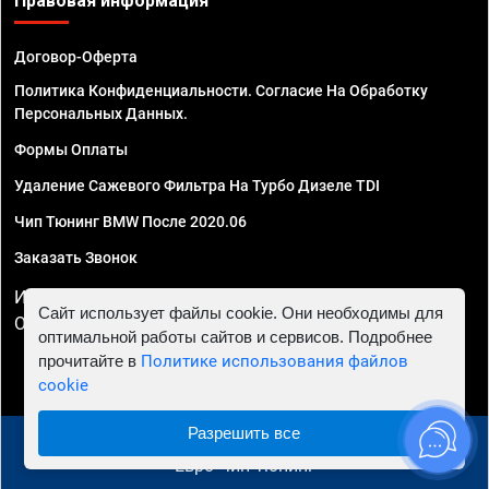
Правовая информация
Договор-Оферта
Политика Конфиденциальности. Согласие На Обработку
Персональных Данных.
Формы Оплаты
Удаление Сажевого Фильтра На Турбо Дизеле TDI
Чип Тюнинг BMW После 2020.06
Заказать Звонок
ИП Смирнов Георгий Павлович. ИНН 781302555843,
Сайт использует файлы cookie. Они необходимы для
ОГРНИП 324470400032610
оптимальной работы сайтов и сервисов. Подробнее
прочитайте в
Политике использования файлов
cookie
Разрешить все
© 2010 - 2026 Чип тюнинг в Севастополе - Автосервис
"Евро Чип Тюнинг"