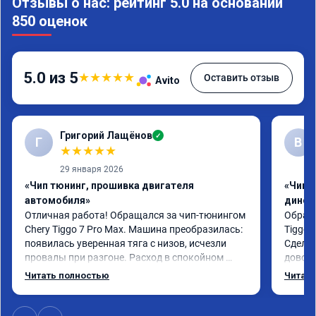
Отзывы о нас: рейтинг 5.0 на основании
850 оценок
5.0 из 5
★
★
★
★
★
Оставить отзыв
Avito
Григорий Лащёнов
✓
Г
В
★
★
★
★
★
29 января 2026
«Чип тюнинг, прошивка двигателя
«Чип т
автомобиля»
динос
Отличная работа! Обращался за чип-тюнингом 
Обрати
Chery Tiggo 7 Pro Max. Машина преобразилась: 
Tiggo 
появилась уверенная тяга с низов, исчезли 
Сделал
провалы при разгоне. Расход в спокойном 
доволен
режиме даже немного снизился. Все сделали 
Автомо
Читать полностью
Читать
профессионально, с подробной консультацией. 
Спасиб
Рекомендую всем, кто сомневается.