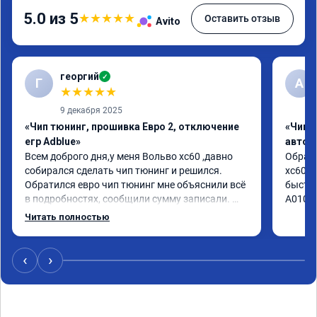
5.0 из 5
★
★
★
★
★
Оставить отзыв
Avito
георгий
✓
Г
А
★
★
★
★
★
9 декабря 2025
«Чип тюнинг, прошивка Евро 2, отключение
«Чип 
егр Adblue»
автом
Всем доброго дня,у меня Вольво xc60 ,давно 
Обрати
собирался сделать чип тюнинг и решился. 
xc60 2
Обратился евро чип тюнинг мне объяснили всё 
быстро
в подробностях, сообщили сумму записали. 
А01041
Приехал в назначенное время 2.5 часа и 
Читать полностью
готово, разница ощутима , я доволен ,спасибо! 
дали гарантию и сертификат ао11462 ,знают 
своё дело рекомендую 👍
‹
›