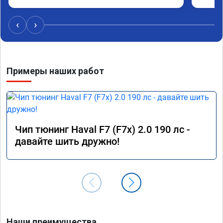
коллег
‹
›
Примеры наших работ
Чип тюнинг Haval F7 (F7x) 2.0 190 лс -
давайте шить дружно!
Наши преимущества