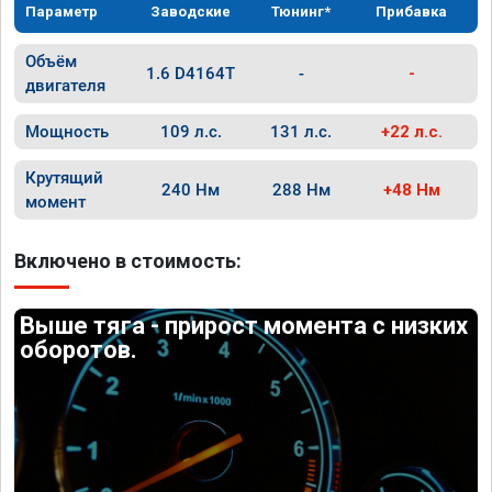
Параметр
Заводские
Тюнинг*
Прибавка
Объём
1.6 D4164T
-
-
двигателя
Мощность
109 л.с.
131 л.с.
+22 л.с.
Крутящий
240 Нм
288 Нм
+48 Нм
момент
Включено в стоимость:
Выше тяга - прирост момента с низких
оборотов.