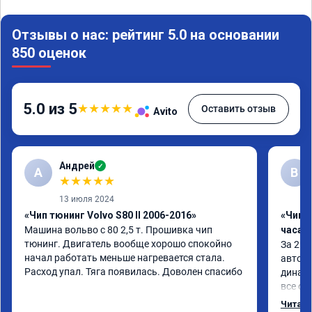
Отзывы о нас: рейтинг 5.0 на основании
850 оценок
5.0 из 5
★
★
★
★
★
Оставить отзыв
Avito
Андрей
✓
А
В
★
★
★
★
★
13 июля 2024
«Чип тюнинг Volvo S80 II 2006-2016»
«Чип 
Машина вольво с 80 2,5 т. Прошивка чип 
часа»
тюнинг. Двигатель вообще хорошо спокойно 
За 2 ч
начал работать меньше нагревается стала. 
автомо
Расход упал. Тяга появилась. Доволен спасибо
динами
все об
- доро
Читать