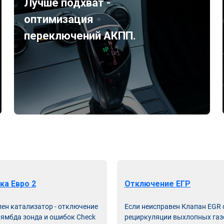
Лучше подхват -
оптимизация
переключений АКПП.
ка Евро 2
Отключение ЕГР
лен катализатор - отключение
Если неисправен Клапан EGR
лямбда зонда и ошибок Check
рециркуляции выхлопных газ