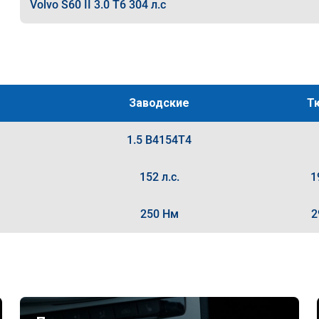
Volvo S60 II 3.0 T6 304 л.с
Заводские
Т
1.5 B4154T4
152 л.с.
1
250 Нм
2