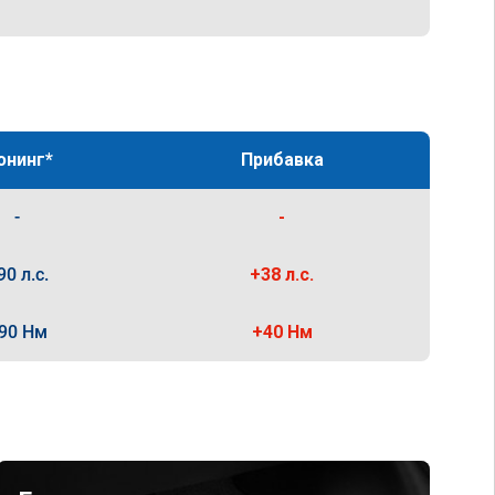
юнинг*
Прибавка
-
-
90 л.с.
+38 л.с.
90 Нм
+40 Нм