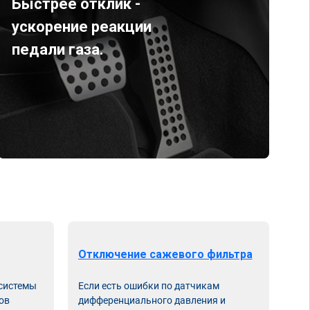
Быстрее отклик -
ускорение реакции
педали газа.
Отключение сажевого фильтра
От
 системы
Если есть ошибки по датчикам
Впу
ов
дифференциального давления и
неи