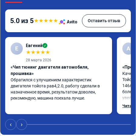
5.0 из 5
★
★
★
★
★
Оставить отзыв
Avito
Евгений
✓
Е
А
★
★
★
★
★
28 марта 2026
«Чип тюнинг двигателя автомобиля,
«Проши
прошивка»
Качест
Тойоты
Обратился с улучшением характеристик 
146л.с
двигателя тойота рав4,2.0, работу сделали в 
более 
назначенное время, результатом доволен, 
увелич
рекомендую, машина поехала лучше.
именно
Читать
уверен
требую
разгон
‹
›
Мотор 
Совету