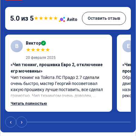
5.0 из 5
★
★
★
★
★
Оставить отзыв
Avito
Виктор
✓
В
Е
★
★
★
★
★
20 февраля 2025
«Чип тюнинг, прошивка Евро 2, отключение
«Чип 
егр мочевины»
проши
Чип тюнинг на Тойота ЛС Прадо 2.7 сделали 
Обрати
очень быстро, мастер Георгий посоветовал 
двигат
какую прошивку лучше поставить, все сделал 
назнач
грамотно. Чип тюнингом очень доволен, 
рекоме
машина ожила немного, отзыв на педаль газа 
Читать полностью
стал значительно лучше. Такое ощущение, что 
коробка даже стала работать лучше, пропали 
провалы. Расход топлива остался таким же, но 
‹
›
динамика улучшилась. Советую этот сервис 
всем. Спасибо!!!