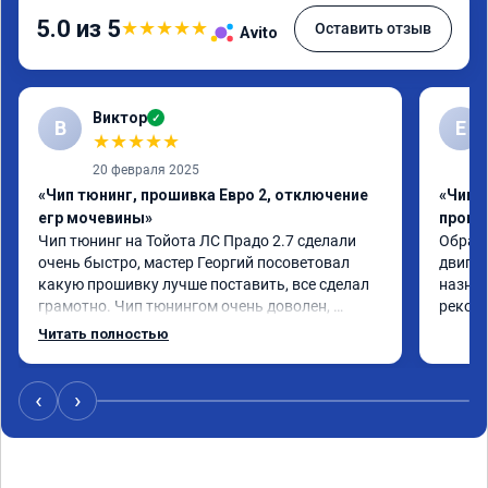
5.0 из 5
★
★
★
★
★
Оставить отзыв
Avito
Виктор
✓
В
Е
★
★
★
★
★
20 февраля 2025
«Чип тюнинг, прошивка Евро 2, отключение
«Чип 
егр мочевины»
проши
Чип тюнинг на Тойота ЛС Прадо 2.7 сделали 
Обрати
очень быстро, мастер Георгий посоветовал 
двигат
какую прошивку лучше поставить, все сделал 
назнач
грамотно. Чип тюнингом очень доволен, 
рекоме
машина ожила немного, отзыв на педаль газа 
Читать полностью
стал значительно лучше. Такое ощущение, что 
коробка даже стала работать лучше, пропали 
провалы. Расход топлива остался таким же, но 
‹
›
динамика улучшилась. Советую этот сервис 
всем. Спасибо!!!