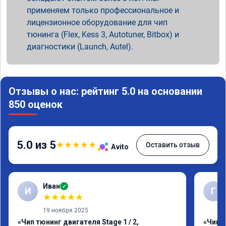
применяем только профессиональное и
лицензионное оборудование для чип
тюнинга (Flex, Kess 3, Autotuner, Bitbox) и
диагностики (Launch, Autel).
Отзывы о нас: рейтинг 5.0 на основании
850 оценок
5.0 из 5
★
★
★
★
★
Оставить отзыв
Avito
Иван
✓
И
Г
★
★
★
★
★
19 ноября 2025
«Чип тюнинг двигателя Stage 1 / 2,
«Чип 