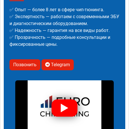
✅ Опыт — более 8 лет в сфере чип-тюнинга.
✅ Экспертность — работаем с современными ЭБУ
и диагностическим оборудованием.
✅ Надежность — гарантия на все виды работ.
✅ Прозрачность — подробные консультации и
фиксированные цены.
Позвонить
Telegram