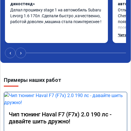
диностенд»
автом
Делал прошивку stage 1 на автомобиль Subaru 
Отличн
Levorg 1.6 170л .Сделали быстро ,качественно, 
Chery 
работой доволен ,машина стала поинтереснее !
появил
провал
режиме
Читать
профес
Рекоме
‹
›
Примеры наших работ
Чип тюнинг Haval F7 (F7x) 2.0 190 лс -
давайте шить дружно!