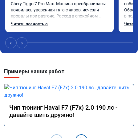
Chery Tiggo 7 Pro Max. Машина преобразилась: 
собира
появилась уверенная тяга с низов, исчезли 
Обрати
провалы при разгоне. Расход в спокойном 
в подр
режиме даже немного снизился. Все сделали 
Приеха
Читать полностью
Читать
профессионально, с подробной консультацией. 
готово
Рекомендую всем, кто сомневается.
дали г
своё д
‹
›
Примеры наших работ
Чип тюнинг Haval F7 (F7x) 2.0 190 лс -
давайте шить дружно!