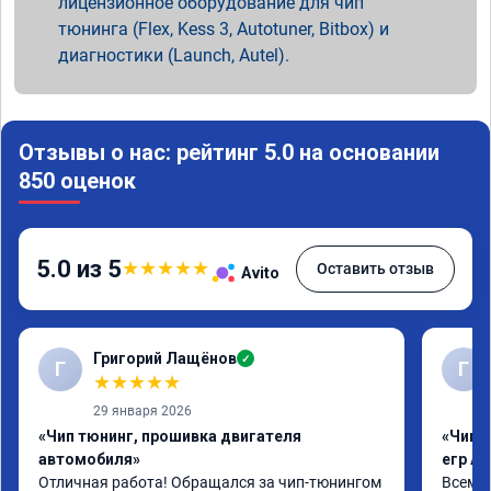
лицензионное оборудование для чип
тюнинга (Flex, Kess 3, Autotuner, Bitbox) и
диагностики (Launch, Autel).
Отзывы о нас: рейтинг 5.0 на основании
850 оценок
5.0 из 5
★
★
★
★
★
Оставить отзыв
Avito
Григорий Лащёнов
✓
Г
Г
★
★
★
★
★
29 января 2026
«Чип тюнинг, прошивка двигателя
«Чип 
автомобиля»
егр Ad
Отличная работа! Обращался за чип-тюнингом 
Всем д