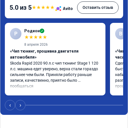
5.0 из 5
★
★
★
★
★
Оставить отзыв
Avito
Родион
✓
Р
В
★
★
★
★
★
8 апреля 2026
«Чип тюнинг, прошивка двигателя
«Чип 
автомобиля»
часа»
Skoda Rapid 2020 90 л.с чип тюнинг Stage 1 120 
Сделал
л.с. машина едет уверено, верха стали гораздо 
быстро
сильнее чем были. Приняли работу раньше 
набира
записи, качественно, приятно было 
разгон
пообщаться
проши
‹
›