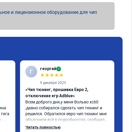
ьное и лицензионное оборудование для чип
георгий
✓
Г
В
★
★
★
★
★
9 декабря 2025
«Чип тюнинг, прошивка Евро 2,
«Чи
отключение егр Adblue»
1-2
Всем доброго дня,у меня Вольво xc60 
Все
ина 
,давно собирался сделать чип тюнинг и 
Дел
тяга 
решился. Обратился евро чип тюнинг мне 
Пос
 
объяснили всё в подробностях, сообщили 
луч
ного 
сумму записали. Приехал в назначенное 
Раб
Читать полностью
о, с 
время 2.5 часа и готово, разница ощутима 