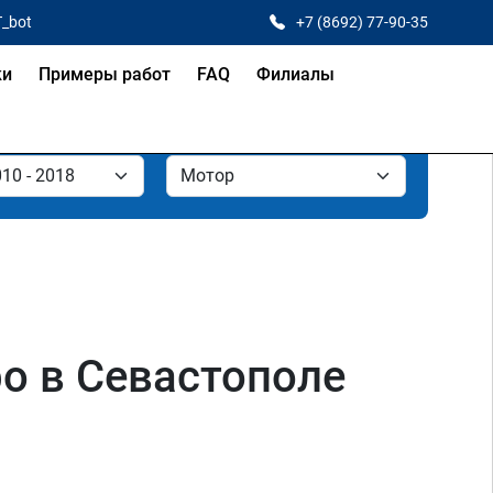
T_bot
+7 (8692) 77-90-35
ки
Примеры работ
FAQ
Филиалы
bo в Севастополе