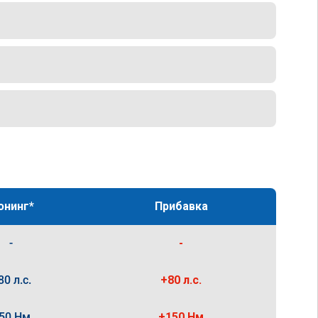
юнинг*
Прибавка
-
-
80 л.с.
+80 л.с.
50 Нм
+150 Нм