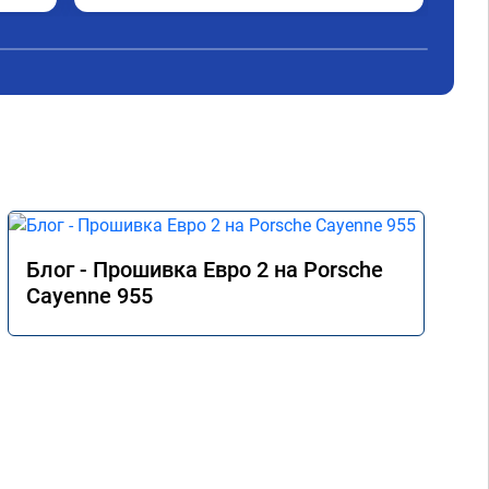
ую 
, я доволен ,спасибо! дали гарантию и 
сертификат ао11462 ,знают своё дело 
рекомендую 👍
Блог - Прошивка Евро 2 на Porsche
Cayenne 955