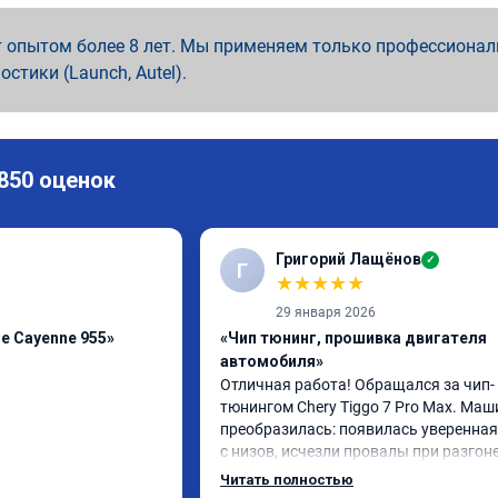
 опытом более 8 лет. Мы применяем только профессионал
ностики (Launch, Autel).
 850 оценок
Григорий Лащёнов
✓
Г
★
★
★
★
★
29 января 2026
e Cayenne 955»
«Чип тюнинг, прошивка двигателя
автомобиля»
Отличная работа! Обращался за чип-
тюнингом Chery Tiggo 7 Pro Max. Маш
преобразилась: появилась уверенная 
с низов, исчезли провалы при разгоне.
Расход в спокойном режиме даже нем
Читать полностью
снизился. Все сделали профессиональн