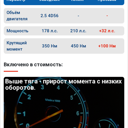
Объём
2.5 4D56
-
-
двигателя
Мощность
178 л.с.
210 л.с.
+32 л.с.
Крутящий
350 Нм
450 Нм
+100 Нм
момент
Включено в стоимость:
Выше тяга - прирост момента с низких
оборотов.