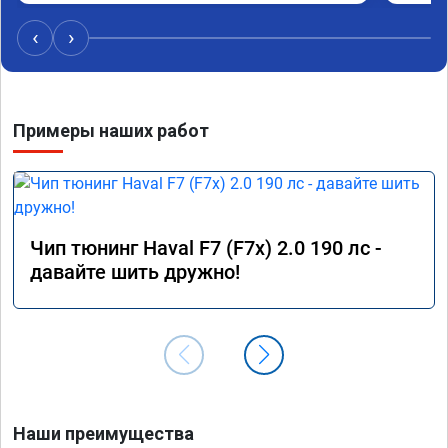
качественно!

Читал что в Австралии при покупке этих 
‹
›
машин сразу делают чип тюнинг, чтобы не 
было провалов.

Завтра везу X7 на чип, Там по цифрам 
Примеры наших работ
результаты должны быть еще лучше)
Чип тюнинг Haval F7 (F7x) 2.0 190 лс -
давайте шить дружно!
Наши преимущества