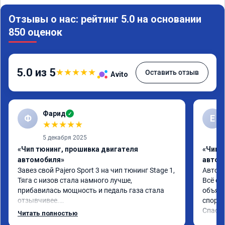
Отзывы о нас: рейтинг 5.0 на основании
850 оценок
5.0 из 5
★
★
★
★
★
Оставить отзыв
Avito
Фарид
✓
Ф
Е
★
★
★
★
★
5 декабря 2025
«Чип тюнинг, прошивка двигателя
«Чип 
автомобиля»
автом
Завез свой Pajero Sport 3 на чип тюнинг Stage 1,

Автомо
Тяга с низов стала намного лучше, 
Всё сд
прибавилась мощность и педаль газа стала 
объясн
отзывчивее.

спорто
Спаси
Читать полностью
Рекомендую ребят, делают свою работу 