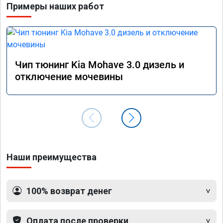
Примеры наших работ
прошив
эконом
сэконо
давать
прошив
Рекоме
Чип тюнинг Kia Mohave 3.0 дизель и
А0110
отключение мочевины
Наши преимущества
100% возврат денег
Оплата после проверки