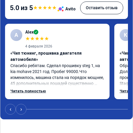
5.0 из 5
★
★
★
★
★
Оставить отзыв
Avito
Alex
✓
A
К
★
★
★
★
★
4 февраля 2026
«Чип тюнинг, прошивка двигателя
«Чип 
автомобиля»
автом
Спасибо ребятам. Сделал прошивку steg 1, на 
Обрати
kia mohave 2021 год. Пробег 99000.Что 
Долго 
изменилось, машина стала на порядок мощнее, 
прокон
45 дополнительных лошадей существенно 
Stage 
чувствуется и соответственно крутящего 
с сохр
Читать полностью
Читать
момента. Значительно упал расход, был в 
Машина
среднем 15 город, уже три дня катаюсь, держит 
получи
12-12.5. Коробка перестала подпинывать при 
прибав
‹
›
наборе скорости. Педаль газа более 
обгоны
отзывчевее. В целом, я очень доволен.!
понра
прошив
похоже