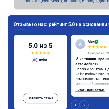
тюнинга (Flex, Kess 3, Autotuner, Bitbox) и диаг
Отзывы о нас: рейтинг 5.0 на основании
Alex
✓
A
5.0 из 5
★
★
★
★
★
★
★
★
★
★
4 февраля 202
«Чип тюнинг, прош
Avito
автомобиля»
Спасибо ребятам. Сд
на kia mohave 2021 г
изменилось, машина 
мощнее, 45 дополни
существенно чувству
Читать полностью
соответственно крут
Оставить отзыв
Значительно упал ра
15 город, уже три дн
‹
›
12.5. Коробка перес