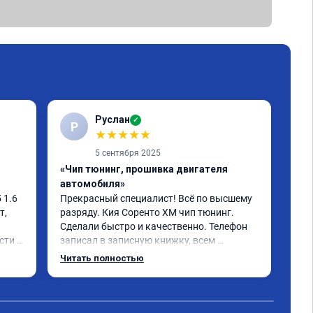
Руслан
✓
Р
С
★
★
★
★
★
5 сентября 2025
«Чип тюнинг, прошивка двигателя
«Чи
автомобиля»
отк
1.6 
Прекрасный специалист! Всё по высшему 
Ока
, 
разряду. Кия Соренто XM чип тюнинг. 
моч
Сделали быстро и качественно. Телефон 
быс
ти и 
записал в записную книжку, всем 
дов
рекомендую! Еще вот поеду в ближайшее 
отл
Читать полностью
Чит
 не 
дни брата Мазду 6 2016 год отгоню на чип 
Кто
 
тюнинг.
Одн
- 
оны 