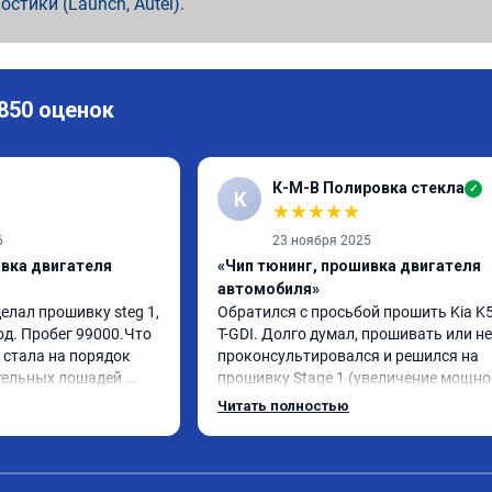
ностики (Launch, Autel).
 850 оценок
К-М-В Полировка стекла
✓
К
★
★
★
★
★
6
23 ноября 2025
ивка двигателя
«Чип тюнинг, прошивка двигателя
автомобиля»
елал прошивку steg 1, 
Обратился с просьбой прошить Kia K5 
од. Пробег 99000.Что 
T-GDI. Долго думал, прошивать или нет
стала на порядок 
проконсультировался и решился на 
тельных лошадей 
прошивку Stage 1 (увеличение мощнос
ется и 
отзывчивости с сохранением всех 
Читать полностью
ящего момента. 
функций и экологии). Машина конечно
сход, был в среднем 
стала космолетом и не получила в два
я катаюсь, держит 12-
раза больше мощности, но прибавка +
тала подпинывать при 
15% вполне ощущается, по трассе обг