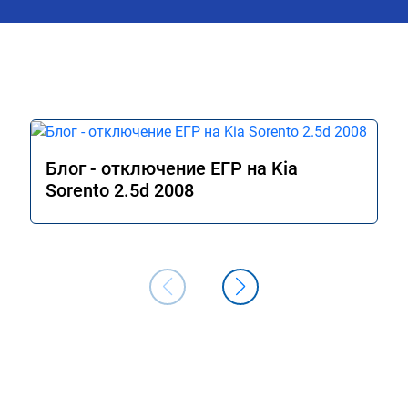
аль газа более 
стали увереннее. На удивление очень 
 я очень доволен.!
понравился ECO режим на 
модифицированной прошивке - по 
отзывчивости авто больше похоже на
режим Comfort (на заводской прошивк
при этом сохранилась та самая эконо
в данном режиме - отличный способ 
сэкономить топливо, когда нет 
необходимости давать "тапок в пол". В
Блог - отключение ЕГР на Kia
общем и целом прошивкой доволен, 
Sorento 2.5d 2008
отличный результат. Рекомендую 
однозначно! Сертификат № А011094