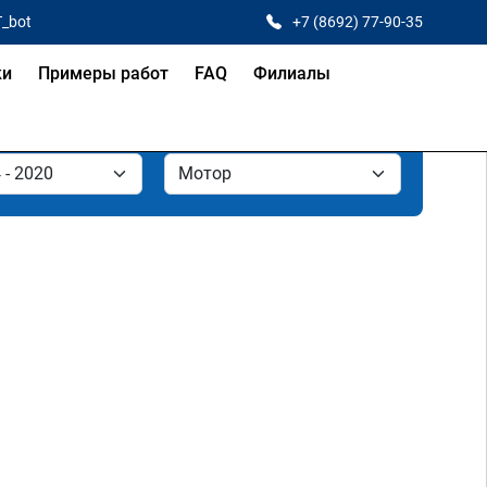
T_bot
+7 (8692) 77-90-35
ки
Примеры работ
FAQ
Филиалы