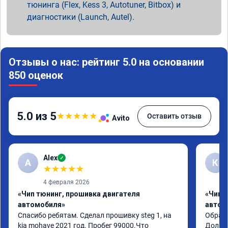
тюнинга (Flex, Kess 3, Autotuner, Bitbox) и
диагностики (Launch, Autel).
Отзывы о нас: рейтинг 5.0 на основании
850 оценок
5.0 из 5
★
★
★
★
★
Оставить отзыв
Avito
Alex
✓
A
К
★
★
★
★
★
4 февраля 2026
«Чип тюнинг, прошивка двигателя
«Чип 
автомобиля»
автом
Спасибо ребятам. Сделал прошивку steg 1, на 
Обрати
kia mohave 2021 год. Пробег 99000.Что 
Долго 