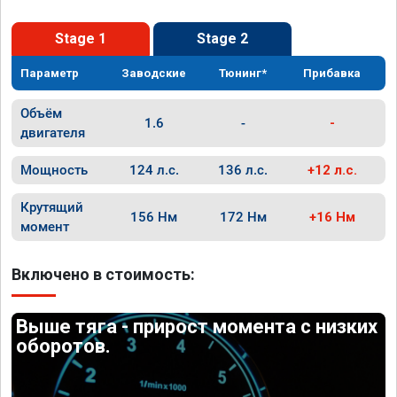
Stage 1
Stage 2
Параметр
Заводские
Тюнинг*
Прибавка
Объём
1.6
-
-
двигателя
Мощность
124 л.с.
136 л.с.
+12 л.с.
Крутящий
156 Нм
172 Нм
+16 Нм
момент
Включено в стоимость:
Выше тяга - прирост момента с низких
оборотов.