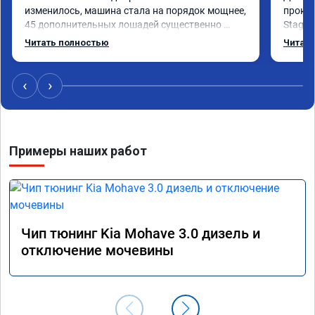
изменилось, машина стала на порядок мощнее, 
прокон
45 дополнительных лошадей существенно 
Stage 
чувствуется и соответственно крутящего 
с сохр
Читать полностью
Читать
момента. Значительно упал расход, был в 
Машина
среднем 15 город, уже три дня катаюсь, держит 
получи
12-12.5. Коробка перестала подпинывать при 
прибав
‹
›
наборе скорости. Педаль газа более 
обгоны
отзывчевее. В целом, я очень доволен.!
понра
прошив
похоже
Примеры наших работ
прошив
эконом
сэконо
давать
прошив
Рекоме
Чип тюнинг Kia Mohave 3.0 дизель и
А0110
отключение мочевины