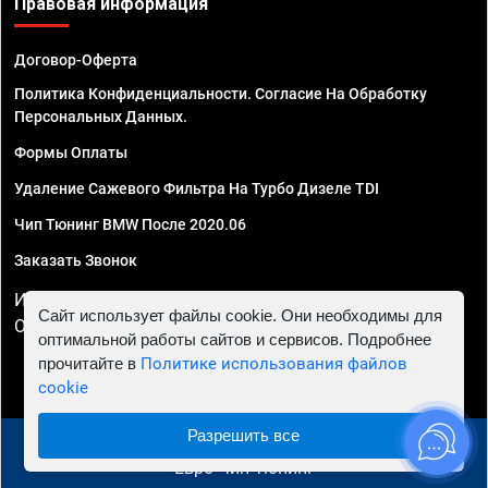
Правовая информация
Договор-Оферта
Политика Конфиденциальности. Согласие На Обработку
Персональных Данных.
Формы Оплаты
Удаление Сажевого Фильтра На Турбо Дизеле TDI
Чип Тюнинг BMW После 2020.06
Заказать Звонок
ИП Смирнов Георгий Павлович. ИНН 781302555843,
Сайт использует файлы cookie. Они необходимы для
ОГРНИП 324470400032610
оптимальной работы сайтов и сервисов. Подробнее
прочитайте в
Политике использования файлов
cookie
Разрешить все
© 2010 - 2026 Чип тюнинг в Севастополе - Автосервис
"Евро Чип Тюнинг"