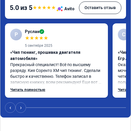
5.0 из 5
★
★
★
★
★
Оставить отзыв
Avito
Руслан
✓
Р
С
★
★
★
★
★
5 сентября 2025
«Чип тюнинг, прошивка двигателя
«Чип 
автомобиля»
Егр Ad
Прекрасный специалист! Всё по высшему 
Оказал
разряду. Кия Соренто XM чип тюнинг. Сделали 
мочеви
быстро и качественно. Телефон записал в 
четко.
записную книжку, всем рекомендую! Еще вот 
получи
поеду в ближайшее дни брата Мазду 6 2016 год 
Доволе
Читать полностью
Читать
отгоню на чип тюнинг.
или не
‹
›