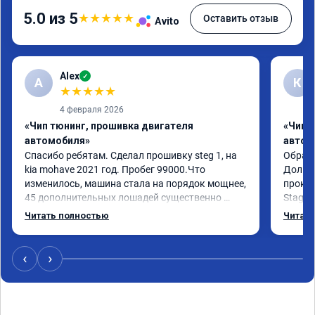
5.0 из 5
★
★
★
★
★
Оставить отзыв
Avito
Alex
✓
A
К
★
★
★
★
★
4 февраля 2026
«Чип тюнинг, прошивка двигателя
«Чип 
автомобиля»
автом
Спасибо ребятам. Сделал прошивку steg 1, на 
Обрати
kia mohave 2021 год. Пробег 99000.Что 
Долго 
изменилось, машина стала на порядок мощнее, 
прокон
45 дополнительных лошадей существенно 
Stage 
чувствуется и соответственно крутящего 
с сохр
Читать полностью
Читать
момента. Значительно упал расход, был в 
Машина
среднем 15 город, уже три дня катаюсь, держит 
получи
12-12.5. Коробка перестала подпинывать при 
прибав
‹
›
наборе скорости. Педаль газа более 
обгоны
отзывчевее. В целом, я очень доволен.!
понра
прошив
похоже