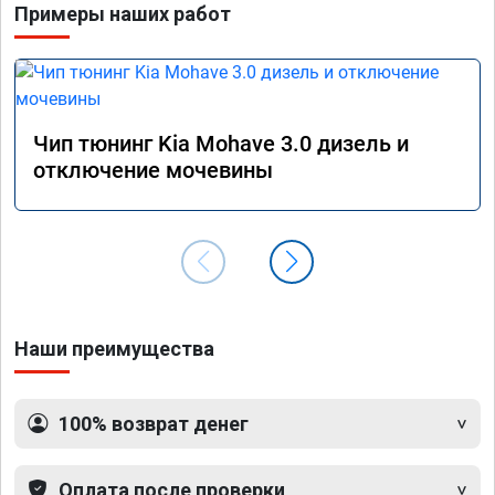
Примеры наших работ
прошив
эконом
сэконо
давать
прошив
Рекоме
Чип тюнинг Kia Mohave 3.0 дизель и
А0110
отключение мочевины
Наши преимущества
100% возврат денег
Оплата после проверки