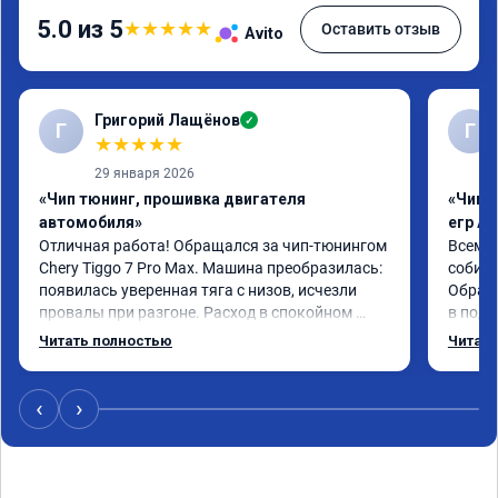
5.0 из 5
★
★
★
★
★
Оставить отзыв
Avito
Григорий Лащёнов
✓
Г
Г
★
★
★
★
★
29 января 2026
«Чип тюнинг, прошивка двигателя
«Чип 
автомобиля»
егр Ad
Отличная работа! Обращался за чип-тюнингом 
Всем д
Chery Tiggo 7 Pro Max. Машина преобразилась: 
собира
появилась уверенная тяга с низов, исчезли 
Обрати
провалы при разгоне. Расход в спокойном 
в подр
режиме даже немного снизился. Все сделали 
Приеха
Читать полностью
Читать
профессионально, с подробной консультацией. 
готово
Рекомендую всем, кто сомневается.
дали г
своё д
‹
›