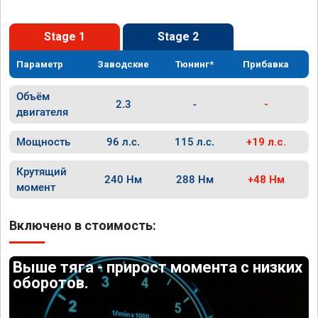
Stage 1
Stage 2
Параметр
Заводские
Тюнинг*
Прибавка
Объём
2.3
-
-
двигателя
Мощность
96 л.с.
115 л.с.
+19 л.с.
Крутящий
240 Нм
288 Нм
+48 Нм
момент
Включено в стоимость:
Выше тяга - прирост момента с низких
оборотов.