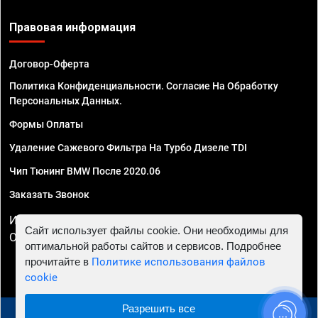
Правовая информация
Договор-Оферта
Политика Конфиденциальности. Согласие На Обработку
Персональных Данных.
Формы Оплаты
Удаление Сажевого Фильтра На Турбо Дизеле TDI
Чип Тюнинг BMW После 2020.06
Заказать Звонок
ИП Смирнов Георгий Павлович. ИНН 781302555843,
Сайт использует файлы cookie. Они необходимы для
ОГРНИП 324470400032610
оптимальной работы сайтов и сервисов. Подробнее
прочитайте в
Политике использования файлов
cookie
Разрешить все
© 2010 - 2026 Чип тюнинг в Севастополе - Автосервис