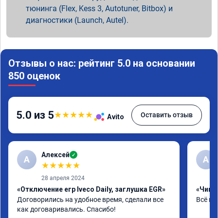
тюнинга (Flex, Kess 3, Autotuner, Bitbox) и
диагностики (Launch, Autel).
Отзывы о нас: рейтинг 5.0 на основании
850 оценок
5.0 из 5
★
★
★
★
★
Оставить отзыв
Avito
Алексей
✓
А
А
★
★
★
★
★
28 апреля 2024
«Отключение егр Iveco Daily, заглушка EGR»
«Чип т
Договорились на удобное время, сделали все 
Всё на
как договаривались. Спасибо!