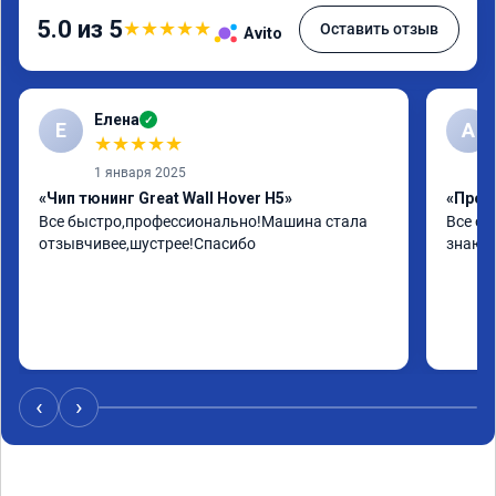
5.0 из 5
★
★
★
★
★
Оставить отзыв
Avito
Елена
✓
Е
А
★
★
★
★
★
1 января 2025
«Чип тюнинг Great Wall Hover H5»
«Проши
Все быстро,профессионально!Машина стала 
Все от
отзывчивее,шустрее!Спасибо
знают 
‹
›