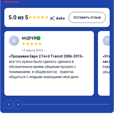
5.0 из 5
★
★
★
★
★
Оставить отзыв
Avito
АНДРЕЙ
✓
А
Г
★
★
★
★
★
19 марта 2025
«Прошивка Евро 2 Ford Transit 2006-2013»
«Отклю
все что нужно было сделать сделано в 
заглу
обозначенное время.общение прошло с 
Ребята
пониманием .в общем все ок . приятно 
объяс
общаться с людьми знающими свое дело.
‹
›