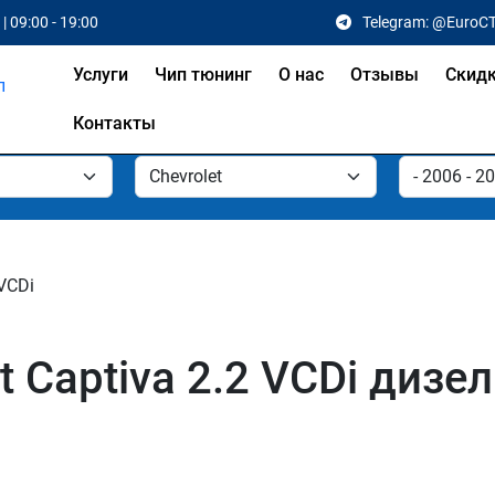
| 09:00 - 19:00
Telegram: @EuroC
Услуги
Чип тюнинг
О нас
Отзывы
Скид
Контакты
 VCDi
t Captiva 2.2 VCDi дизе