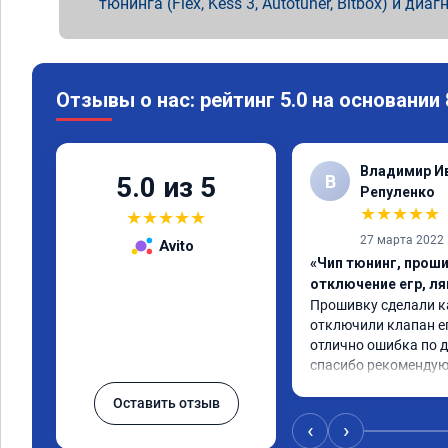
тюнинга (Flex, Kess 3, Autotuner, Bitbox) и диаг
Отзывы о нас: рейтинг 5.0 на основании
Владимир И
В
5.0 из 5
Репуленко
★
★
★
★
★
★
★
★
★
★
27 марта 2022
Avito
«Чип тюнинг, проши
отключение егр, л
Прошивку сделали ка
отключили клапан ег
отлично ошибка по д
спасибо рекоменду
Оставить отзыв
‹
›