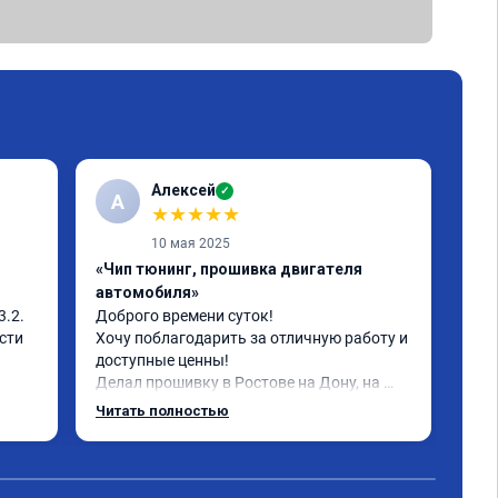
Алексей
✓
А
А
★
★
★
★
★
10 мая 2025
«Чип тюнинг, прошивка двигателя
«Чи
автомобиля»
авт
.2. 
Доброго времени суток!

Про
ти 
Хочу поблагодарить за отличную работу и 
пок
доступные ценны!

раз
Делал прошивку в Ростове на Дону, на 
наж
авто шевроле круз 1.8 (141 л.с)с акпп 
это
Читать полностью
Чит
2013г.в.

Чип
Залили стэйдж 1; евро 2 и холодный 
термостат и всё это за 13800 рублей, цена 
просто сказка, а результат при этом 