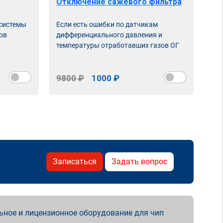
Отключение сажевого фильтра
От
 системы
Если есть ошибки по датчикам
Впу
ов
дифференциального давления и
неи
температуры отработавших газов ОГ
9800 ₽
1000 ₽
98
Записаться
Задать вопрос
ьное и лицензионное оборудование для чип