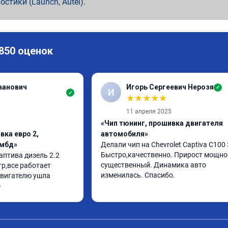
ностики (Launch, Autel).
 850 оценок
ванович
Игорь Сергеевич Нерозя
✓
И
✓
★
★
★
★
★
11 апреля 2025
«Чип тюнинг, прошивка двигателя
вка евро 2,
автомобиля»
ямбд»
Делали чип на Chevrolet Captiva C100 3
Быстро,качественно. Прирост мощнос
птива дизель 2.2 
существенный. Динамика авто 
р,все работает 
изменилась. Спасибо.
вигателю ушла 
ю