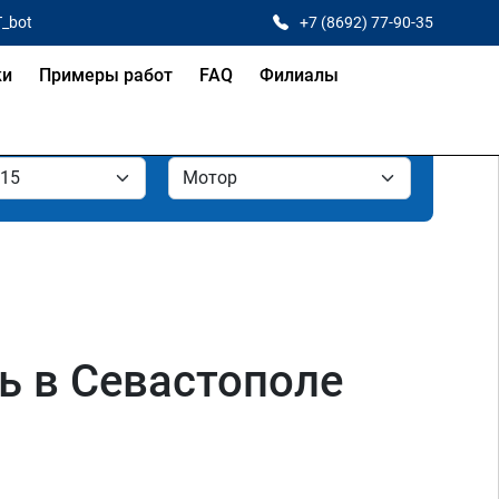
T_bot
+7 (8692) 77-90-35
ки
Примеры работ
FAQ
Филиалы
ль в Севастополе