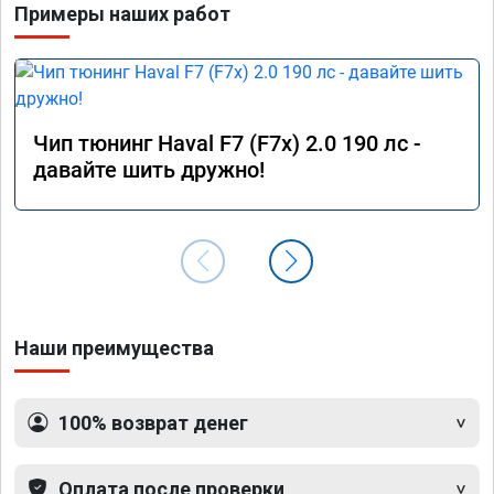
Примеры наших работ
праздн
машину
разгон
пидаль
теперь
расход
Чип тюнинг Haval F7 (F7x) 2.0 190 лс -
на сот
давайте шить дружно!
ч. Одн
услуга
доволе
спасиб
Процв
Наши преимущества
100% возврат денег
Оплата после проверки