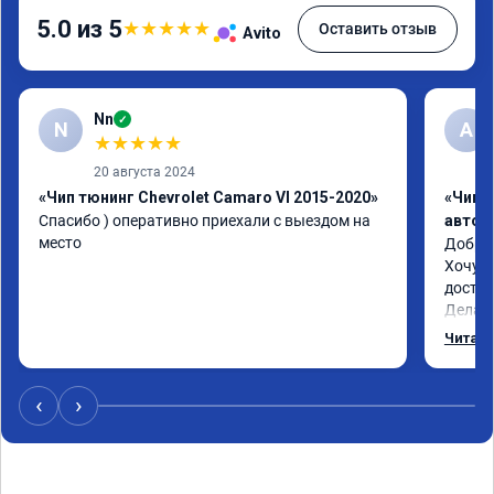
5.0 из 5
★
★
★
★
★
Оставить отзыв
Avito
Nn
✓
N
А
★
★
★
★
★
20 августа 2024
«Чип тюнинг Chevrolet Camaro VI 2015-2020»
«Чип 
Спасибо ) оперативно приехали с выездом на 
автом
место
Доброг
Хочу п
доступ
Делал 
шеврол
Читать
Залили
и всё 
а резу
‹
›
всё оч
уже не
замеча
поведе