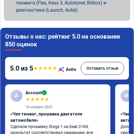
тюнинга (Flex, Kess 3, Autotuner, Bitbox) и
диагностики (Launch, Autel).
Отзывы о нас: рейтинг 5.0 на основании
850 оценок
5.0 из 5
★
★
★
★
★
Оставить отзыв
Avito
Account
✓
A
И
★
★
★
★
★
18 ноября 2025
«Чип тюнинг, прошивка двигателя
«Чип 
автомобиля»
автом
Сделали прошивку Stage 1 на Бмв 318d, 
Делали
результат соответствовал ожиданию, все 
увелич