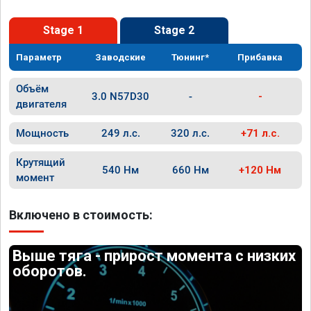
Stage 1
Stage 2
Параметр
Заводские
Тюнинг*
Прибавка
Объём
3.0 N57D30
-
-
двигателя
Мощность
249 л.с.
320 л.с.
+71 л.с.
Крутящий
540 Нм
660 Нм
+120 Нм
момент
Включено в стоимость:
Выше тяга - прирост момента с низких
оборотов.