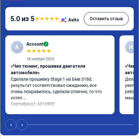
5.0 из 5
★
★
★
★
★
Оставить отзыв
Avito
Account
✓
A
И
★
★
★
★
★
18 ноября 2025
«Чип тюнинг, прошивка двигателя
«Чип 
автомобиля»
автом
Сделали прошивку Stage 1 на Бмв 318d, 
Делали
результат соответствовал ожиданию, все 
увелич
очень понравилось, сделали отлично, то что 
ребята
хотел.

машина
Сертификат: A010902
‹
›