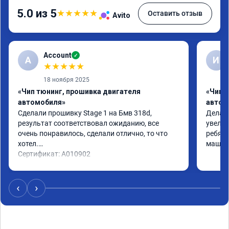
5.0 из 5
★
★
★
★
★
Оставить отзыв
Avito
Account
✓
A
И
★
★
★
★
★
18 ноября 2025
«Чип тюнинг, прошивка двигателя
«Чип 
автомобиля»
автом
Сделали прошивку Stage 1 на Бмв 318d, 
Делали
результат соответствовал ожиданию, все 
увелич
очень понравилось, сделали отлично, то что 
ребята
хотел.

машина
Сертификат: A010902
‹
›