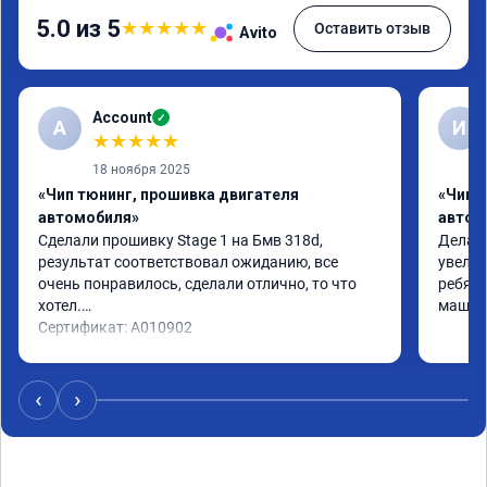
5.0 из 5
★
★
★
★
★
Оставить отзыв
Avito
Account
✓
A
И
★
★
★
★
★
18 ноября 2025
«Чип тюнинг, прошивка двигателя
«Чип 
автомобиля»
автом
Сделали прошивку Stage 1 на Бмв 318d, 
Делали
результат соответствовал ожиданию, все 
увелич
очень понравилось, сделали отлично, то что 
ребята
хотел.

машина
Сертификат: A010902
‹
›