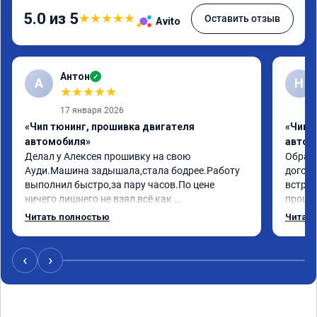
5.0 из 5
★
★
★
★
★
Оставить отзыв
Avito
Антон
✓
А
Н
★
★
★
★
★
17 января 2026
«Чип тюнинг, прошивка двигателя
«Чип 
автомобиля»
автом
Делал у Алексея прошивку на свою 
Обрати
Ауди.Машина задышала,стала бодрее.Работу 
догово
выполнил быстро,за пару часов.По цене 
встрет
ничего лишнего не взял,всё как 
прошил
договаривались заранее.После работы 
Арман 
Читать полностью
Читать
возникали вопросы,всегда консультировал и 
летела
был на связи.Теперь знаю,куда ехать в случае 
Арману
поломки авто.Однозначно рекомендую 
машина
‹
›
Алексея как грамотного специалиста!
вам!!!!!