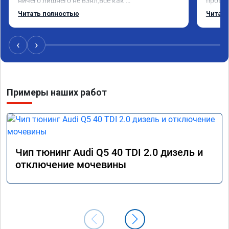
ничего лишнего не взял,всё как 
прошил
договаривались заранее.После работы 
Арман 
Читать полностью
Читать
возникали вопросы,всегда консультировал и 
летела
был на связи.Теперь знаю,куда ехать в случае 
Арману
поломки авто.Однозначно рекомендую 
машина
‹
›
Алексея как грамотного специалиста!
вам!!!!!
Примеры наших работ
Чип тюнинг Audi Q5 40 TDI 2.0 дизель и
отключение мочевины