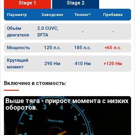
Stage 1
Stage 2
Параметр
Заводские
Тюнинг*
Прибавка
Объём
2.0 CUVC,
-
-
двигателя
DFTA
Мощность
120 л.с.
185 л.с.
+65 л.с.
Крутящий
290 Нм
410 Нм
+120 Нм
момент
Включено в стоимость:
Выше тяга - прирост момента с низких
оборотов.