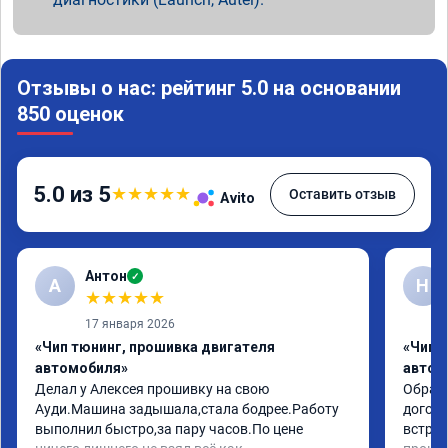
Отзывы о нас: рейтинг 5.0 на основании
850 оценок
5.0 из 5
★
★
★
★
★
Оставить отзыв
Avito
Антон
✓
А
Н
★
★
★
★
★
17 января 2026
«Чип тюнинг, прошивка двигателя
«Чип 
автомобиля»
автом
Делал у Алексея прошивку на свою 
Обрати
Ауди.Машина задышала,стала бодрее.Работу 
догово
выполнил быстро,за пару часов.По цене 
встрет