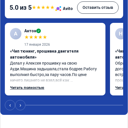
5.0 из 5
★
★
★
★
★
Оставить отзыв
Avito
Антон
✓
А
Н
★
★
★
★
★
17 января 2026
«Чип тюнинг, прошивка двигателя
«Чип 
автомобиля»
автом
Делал у Алексея прошивку на свою 
Обрати
Ауди.Машина задышала,стала бодрее.Работу 
догово
выполнил быстро,за пару часов.По цене 
встрет
ничего лишнего не взял,всё как 
прошил
договаривались заранее.После работы 
Арман 
Читать полностью
Читать
возникали вопросы,всегда консультировал и 
летела
был на связи.Теперь знаю,куда ехать в случае 
Арману
поломки авто.Однозначно рекомендую 
машина
‹
›
Алексея как грамотного специалиста!
вам!!!!!