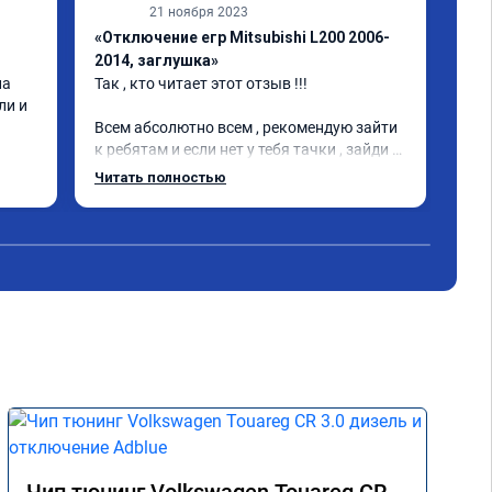
21 ноября 2023
«Отключение егр Mitsubishi L200 2006-
«Пр
2014, заглушка»
202
а 
Так , кто читает этот отзыв !!!

Все
и и 
Всем абсолютно всем , рекомендую зайти 
к ребятам и если нет у тебя тачки , зайди 
тоже !Парни очень добрые общительные 
Читать полностью
внимательные 👍. . А кто решит дать 
второе дыхания своей машине срочно или 
нет ним !!! Это кайф Л200 просто стала 
легкой. Благодаря к .🤝