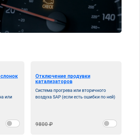
аслонок
Отключение продувки
катализаторов
Система прогрева или вторичного
на или
воздуха SAP (если есть ошибки по ней)
9800 ₽