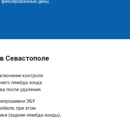
и фиксированные цены.
 в Севастополе
тключение контроля
днего лямбда зонда
ва после удаления.
репрошивки ЭБУ
обиля, при этом
ки (задние лямбда-зонды),