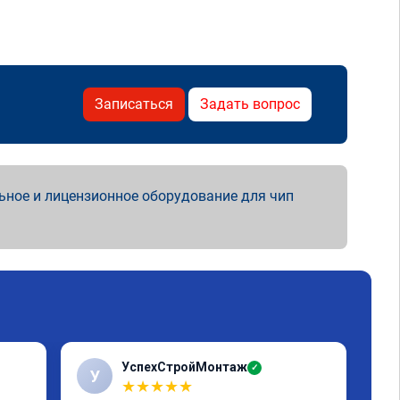
Записаться
Задать вопрос
ьное и лицензионное оборудование для чип
УспехСтройМонтаж
✓
У
Р
★
★
★
★
★