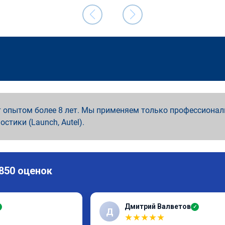
 опытом более 8 лет. Мы применяем только профессионал
ностики (Launch, Autel).
 850 оценок
Дмитрий Валветов
✓
Д
★
★
★
★
★