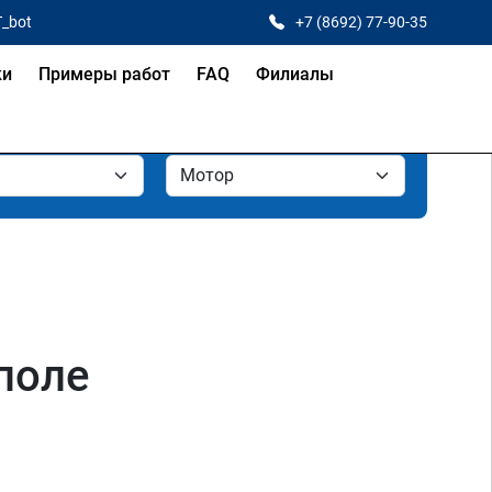
T_bot
+7 (8692) 77-90-35
ки
Примеры работ
FAQ
Филиалы
поле