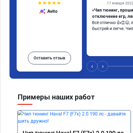
★
★
★
★
★
17 января 202
«Чип тюнинг, проши
Avito
отключение егр, л
Всё отлично 👍👏😆,
быстрей и легче. Чи
Оставить отзыв
‹
›
Примеры наших работ