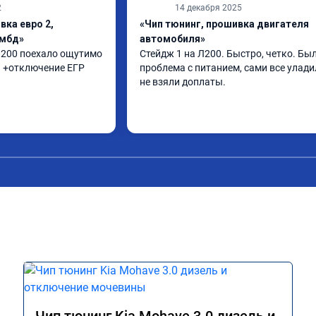
2
14 декабря 2025
вка евро 2,
«Чип тюнинг, прошивка двигателя
ямбд»
автомобиля»
 л200 поехало ощутимо 
Стейдж 1 на Л200. Быстро, четко. Был
п +отключение ЕГР
проблема с питанием, сами все уладил
не взяли доплаты.