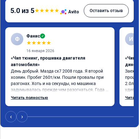
5.0 из 5
★
★
★
★
★
Оставить отзыв
Avito
Фанис
✓
Ф
И
★
★
★
★
★
16 января 2026
«Чип тюнинг, прошивка двигателя
«Чип т
автомобиля»
динос
День добрый. Мазда сх7 2008 года. Я второй 
Заехал
хозяин. Пробег 260т/км. Пошли провалы при 
прошит
разгонах. Хоть и на секунды, но машинка 
2.0л. 
задумывалась прежде чем разогнаться. Года 4 
удивлё
назад удалял катализаторы без 
стала 
Читать полностью
Читать
перепрошивок. Никаких ошибок не было. Но 
стал п
пообщавшись с людьми, решил всё таки 
общем 
сделать перепрошивку. Увидел в авито ваше 
Если в
‹
›
объявление и решил обратиться к вам за 
своевр
помощью. Ребята приветливые, сразу взяли в 
нанесё
работу. Знают своё дело. По времени 1,5 часа 