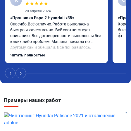
★
★
★
★
★
20 апреля 2024
«Прошивка Евро 2 Hyundai ix35»
«Проши
Спасибо.Всё отлично.Работа выполнена 
Хорошо
быстро и качественно. Всё соответствует 
быстро
описанию. Все договоренности выполнены без 
👍
каких либо проблем. Машина поехала по 
другому,как и обещали. Всё понравилось. 
Рекомендую данную компанию.
Читать полностью
‹
›
Примеры наших работ