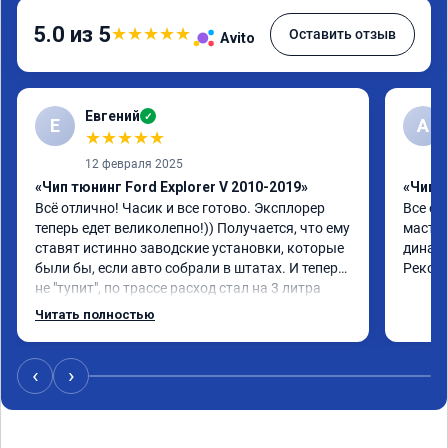
5.0 из 5
★
★
★
★
★
Оставить отзыв
Avito
Евгений
✓
Е
А
★
★
★
★
★
12 февраля 2025
«Чип тюнинг Ford Explorer V 2010-2019»
«Чип 
Всё отлично! Часик и все готово. Эксплорер 
Все от
теперь едет великолепно!)) Получается, что ему 
мастер
ставят истинно заводские установки, которые 
динами
были бы, если авто собрали в штатах. И теперь 
Реком
не "тупит", по трассе расход стал на 3 литра 
ниже! По городу меньше, если ездить как до 
Читать полностью
прошивки. Но в том то и дело, что теперь 
ездить как до прошивки не охота!)) В общем, 
доволен!))
‹
›