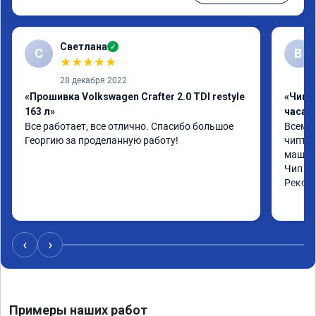
Светлана
✓
С
В
★
★
★
★
★
28 декабря 2022
«Прошивка Volkswagen Crafter 2.0 TDI restyle
«Чип 
163 л»
часа»
Все работает, все отлично. Спасибо большое 
Всем ч
Георгию за проделанную работу!
чиптюн
машина
Чип сд
Реком
‹
›
Примеры наших работ