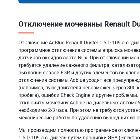
Отключение мочевины Renault Dust
Отключение AdBlue Renault Duster 1.5 D 109 л.с. ди
программное отключение системы впрыска мочеви
датчиков оксидов азота NOx. При отключении моч
требуется удаление сажевого фильтра, катализато
выхлопных газов EGR и других элементов выхлопн
отключения системы Adblue уходят все предупреж
(например, пуск двигателя невозможен через 800 
пробега), ошибки Check Engine и другие проблемы
отключить мочевину Adblue на дизельных автомоб
необходимо 2-3 часа. При этом не требуются устан
механические работы по удалению вышедших из с
Мы производим полностью программное отключени
1.5 D 109 л.с. дизель путем прошивки ЭБУ (Электр