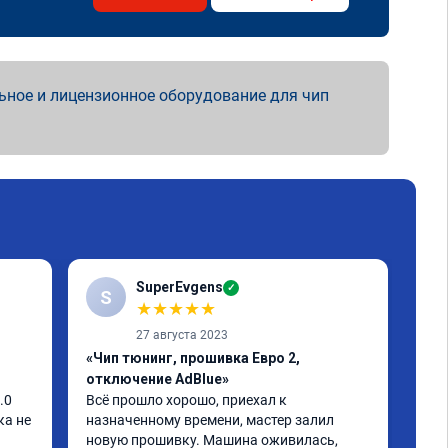
ьное и лицензионное оборудование для чип
SuperEvgens
✓
S
★
★
★
★
★
27 августа 2023
«Чип тюнинг, прошивка Евро 2,
«Чи
отключение AdBlue»
авт
0 
Всё прошло хорошо, приехал к 
Авт
а не 
назначенному времени, мастер залил 
Евр
новую прошивку. Машина оживилась, 
оши