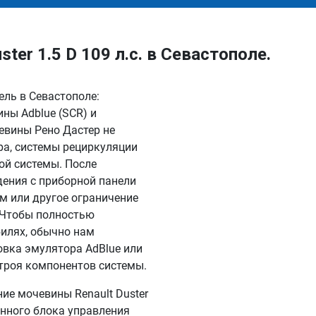
er 1.5 D 109 л.с. в Севастополе.
зель в Севастополе:
ны Adblue (SCR) и
евины Рено Дастер не
ра, системы рециркуляции
ой системы. После
дения с приборной панели
км или другое ограничение
. Чтобы полностью
илях, обычно нам
овка эмулятора AdBlue или
троя компонентов системы.
е мочевины Renault Duster
онного блока управления