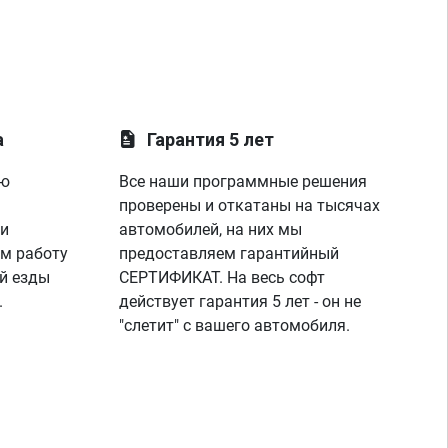
оши
выс
дви
вкл
так
сде
что
а
Гарантия 5 лет
спе
про
ую
Все наши программные решения
хоч
проверены и откатаны на тысячах
еха
рай
 и
автомобилей, на них мы
ещё
м работу
предоставляем гарантийный
очи
й езды
СЕРТИФИКАТ. На весь софт
зап
.
действует гарантия 5 лет - он не
не 
"слетит" с вашего автомобиля.
раз
при
пов
оче
про
тож
ест