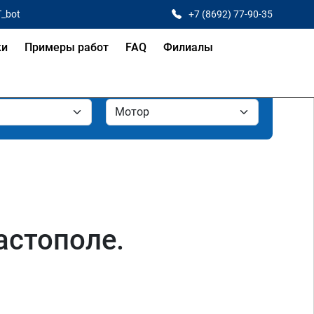
T_bot
+7 (8692) 77-90-35
ки
Примеры работ
FAQ
Филиалы
астополе.