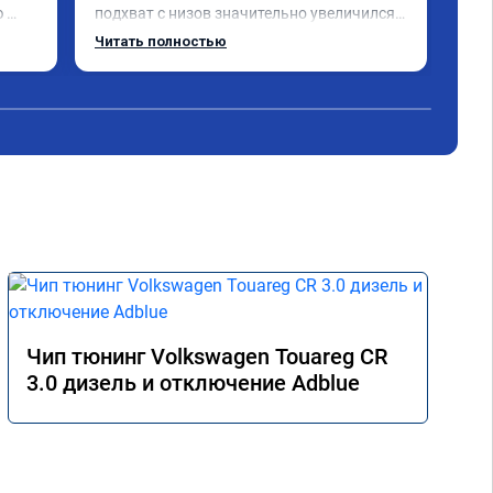
 
подхват с низов значительно увеличился, 
реш
но 
тяга паровозная. Большое спасибо. 
пот
Читать полностью
Чит
Renault Duster 1.5 Diesel.
рас
реш
сде
при
дем
мас
за 
точ
ког
сво
оши
авт
отз
тур
Чип тюнинг Volkswagen Touareg CR
под
3.0 дизель и отключение Adblue
обы
сле
оши
раб
сле