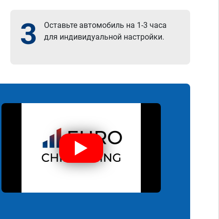
утр
раб
3
Оставьте автомобиль на 1-3 часа
пом
для индивидуальной настройки.
так
выс
пос
Сер