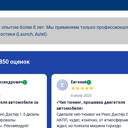
 опытом более 8 лет. Мы применяем только профессионал
ностики (Launch, Autel).
 850 оценок
ксандрович
Евгений
✓
✓
Е
★
★
★
★
★
5
8 июля 2025
теля автомобиля за
«Чип тюнинг, прошивка двигателя
автомобиля»
о Дастер 1.5 дизель 
Сделали чип-тюнинг на Рено Дастер 2.
провалы. 
АКПП, чудес, конечно, от атмосферник
н. Рекомендую!
ждал, но поехала машина гораздо 