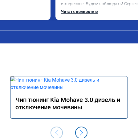
интереснее. Будем наблюдать! Сергею
отдельное спасибо за профессиональ
Читать полностью
выполненную работу!
Чип тюнинг Kia Mohave 3.0 дизель и
отключение мочевины