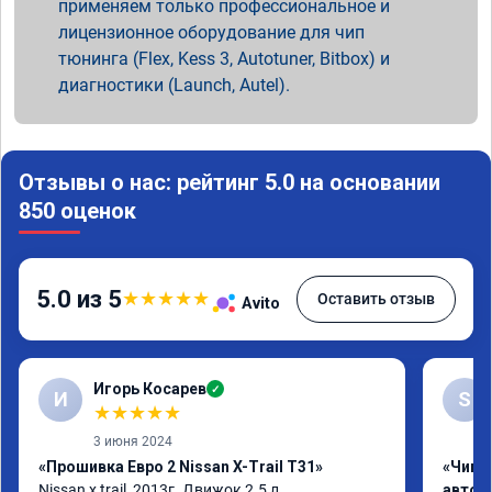
применяем только профессиональное и
лицензионное оборудование для чип
тюнинга (Flex, Kess 3, Autotuner, Bitbox) и
диагностики (Launch, Autel).
Отзывы о нас: рейтинг 5.0 на основании
850 оценок
5.0 из 5
★
★
★
★
★
Оставить отзыв
Avito
Игорь Косарев
✓
И
S
★
★
★
★
★
3 июня 2024
«Прошивка Евро 2 Nissan X-Trail T31»
«Чип 
Nissan x trаil, 2013г. Движок 2.5 л. 
автом