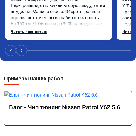
Перепрошили, отключили вторую лямду, катки 
X-Trail
не удолял. Машина ожила. Обороты ровные, 
приеха
стрелка не скачет, легко набирает скорость. 
соотве
На 160 км. Ч. Обороты до 3000.расход тот-же 
подход
без изменения 12л. Услугой доволен. 
помощь
Читать полностью
Читать
Рекомендую.
машина
Не скуп
дешевл
‹
›
Примеры наших работ
Блог - Чип тюнинг Nissan Patrol Y62 5.6