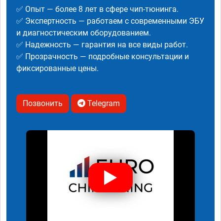
✅ Опыт — более 8 лет в сфере чип-тюнинга.
✅ Экспертность — работаем с современными ЭБУ
и диагностическим оборудованием.
✅ Надежность — гарантия на все виды работ.
✅ Прозрачность — подробные консультации и
фиксированные цены.
Позвонить
Telegram