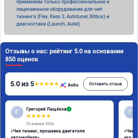
применяем только профессиональное и
лицензионное оборудование для чип
тюнинга (Flex, Kess 3, Autotuner, Bitbox) и
диагностики (Launch, Autel).
Отзывы о нас: рейтинг 5.0 на основании
850 оценок
5.0 из 5
★
★
★
★
★
Оставить отзыв
Avito
Григорий Лащёнов
✓
Г
Г
★
★
★
★
★
29 января 2026
«Чип тюнинг, прошивка двигателя
«Чип 
автомобиля»
егр Ad