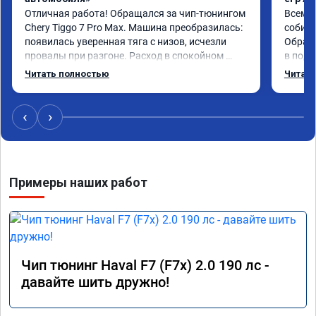
Отличная работа! Обращался за чип-тюнингом 
Всем д
Chery Tiggo 7 Pro Max. Машина преобразилась: 
собира
появилась уверенная тяга с низов, исчезли 
Обрати
провалы при разгоне. Расход в спокойном 
в подр
режиме даже немного снизился. Все сделали 
Приеха
Читать полностью
Читать
профессионально, с подробной консультацией. 
готово
Рекомендую всем, кто сомневается.
дали г
своё д
‹
›
Примеры наших работ
Чип тюнинг Haval F7 (F7x) 2.0 190 лс -
давайте шить дружно!