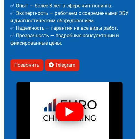
✅ Опыт — более 8 лет в сфере чип-тюнинга.
✅ Экспертность — работаем с современными ЭБУ
и диагностическим оборудованием.
✅ Надежность — гарантия на все виды работ.
✅ Прозрачность — подробные консультации и
фиксированные цены.
Позвонить
Telegram