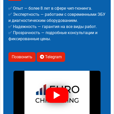
✅ Опыт — более 8 лет в сфере чип-тюнинга.
✅ Экспертность — работаем с современными ЭБУ
и диагностическим оборудованием.
✅ Надежность — гарантия на все виды работ.
✅ Прозрачность — подробные консультации и
фиксированные цены.
Позвонить
Telegram