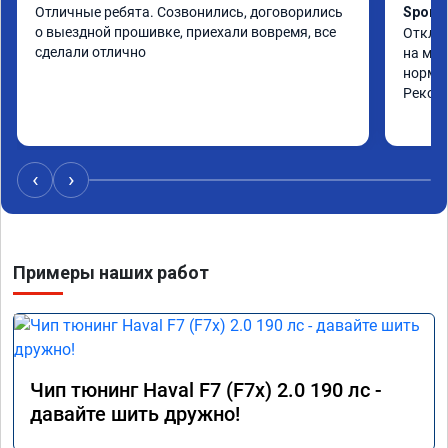
Отличные ребята. Созвонились, договорились 
Sport 
о выездной прошивке, приехали вовремя, все 
Отключ
сделали отлично
на мно
нормал
Реком
‹
›
Примеры наших работ
Чип тюнинг Haval F7 (F7x) 2.0 190 лс -
давайте шить дружно!