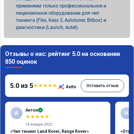
применяем только профессиональное и
лицензионное оборудование для чип
тюнинга (Flex, Kess 3, Autotuner, Bitbox) и
диагностики (Launch, Autel).
Отзывы о нас: рейтинг 5.0 на основании
850 оценок
5.0 из 5
★
★
★
★
★
Оставить отзыв
Avito
Антон
✓
А
Н
★
★
★
★
★
18 января 2022
«Чип тюнинг Land Rover, Range Rover»
«Отклю