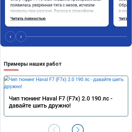
появилась уверенная тяга с низов, исчезли 
Обрати
провалы при разгоне. Расход в спокойном 
в подр
режиме даже немного снизился. Все сделали 
Приеха
Читать полностью
Читать
профессионально, с подробной консультацией. 
готово
Рекомендую всем, кто сомневается.
дали г
своё д
‹
›
Примеры наших работ
Чип тюнинг Haval F7 (F7x) 2.0 190 лс -
давайте шить дружно!