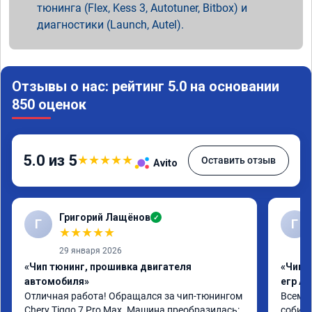
тюнинга (Flex, Kess 3, Autotuner, Bitbox) и
диагностики (Launch, Autel).
Отзывы о нас: рейтинг 5.0 на основании
850 оценок
5.0 из 5
★
★
★
★
★
Оставить отзыв
Avito
Григорий Лащёнов
✓
Г
Г
★
★
★
★
★
29 января 2026
«Чип тюнинг, прошивка двигателя
«Чип 
автомобиля»
егр Ad
Отличная работа! Обращался за чип-тюнингом 
Всем д
Chery Tiggo 7 Pro Max. Машина преобразилась: 
собира