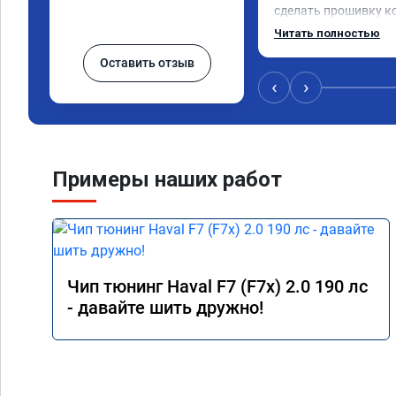
сделать прошивку ко
машина поехала в ра
Читать полностью
грамотно и корректн
Оставить отзыв
рекомендую
‹
›
Примеры наших работ
Чип тюнинг Haval F7 (F7x) 2.0 190 лс
- давайте шить дружно!