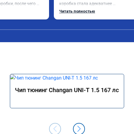
робки, после чего 
коробка стала адекватнее 
зы лучше, все 
переключаться, в общем очень доволе
Читать полностью
о объяснили, 
спасибо!
Чип тюнинг Changan UNI-T 1.5 167 лс