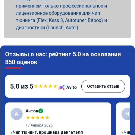
применяем только профессиональное и
лицензионное оборудование для чип
тюнинга (Flex, Kess 3, Autotuner, Bitbox) и
диагностики (Launch, Autel).
Отзывы о нас: рейтинг 5.0 на основании
850 оценок
5.0 из 5
★
★
★
★
★
Оставить отзыв
Avito
Антон
✓
А
Н
★
★
★
★
★
17 января 2026
«Чип тюнинг, прошивка двигателя
«Чип 