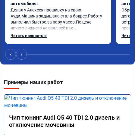
автомобиля»
автом
Делал у Алексея прошивку на свою 
Обрати
Ауди.Машина задышала,стала бодрее.Работу 
догово
выполнил быстро,за пару часов.По цене 
встрет
ничего лишнего не взял,всё как 
прошил
договаривались заранее.После работы 
Арман 
Читать полностью
Читать
возникали вопросы,всегда консультировал и 
летела
был на связи.Теперь знаю,куда ехать в случае 
Арману
поломки авто.Однозначно рекомендую 
машина
‹
›
Алексея как грамотного специалиста!
вам!!!!!
Примеры наших работ
Чип тюнинг Audi Q5 40 TDI 2.0 дизель и
отключение мочевины