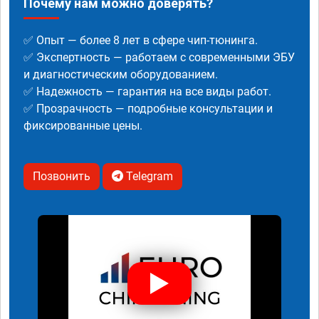
Почему нам можно доверять?
✅ Опыт — более 8 лет в сфере чип-тюнинга.
✅ Экспертность — работаем с современными ЭБУ
и диагностическим оборудованием.
✅ Надежность — гарантия на все виды работ.
✅ Прозрачность — подробные консультации и
фиксированные цены.
Позвонить
Telegram