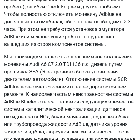
пробега), ошибки Check Engine и другие проблемы.
Чтобы полностью отключить мочевину Adblue на
дизельных автомобилях, обычно нам необходимо 2-3
часа. При этом не требуются установка эмулятора
AdBlue или механические работы по удалению
вышедших из строя компонентов системы.
Мы производим полностью программное отключение
мочевины Audi A6 C7 2.0 TDI 136 л.с. дизель путем
прошивки ЭБУ (Электронного блока управления
двигателем автомобиля). Отключение системы SCR
Adblue позволяет сэкономить на ее дорогостоящем
ремонте. К наиболее частым неисправностям системы
AdBlue Bluetec относят поломки следующих элементов
системы каталитической нейтрализации: датчиков
оксидов азота NOx, бачка мочевины, подогрева бака
или трубопровода жидкости AdBlue, датчика уровня
жидкости адблю, форсунки реагента и насоса. После
отключения мочевины, их замена или обслуживание не