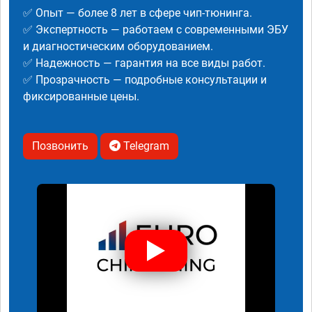
✅ Опыт — более 8 лет в сфере чип-тюнинга.
✅ Экспертность — работаем с современными ЭБУ
и диагностическим оборудованием.
✅ Надежность — гарантия на все виды работ.
✅ Прозрачность — подробные консультации и
фиксированные цены.
Позвонить
Telegram