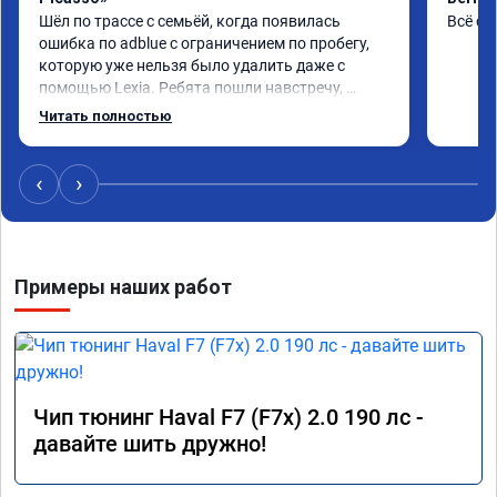
Шёл по трассе с семьёй, когда появилась 
Всё сд
ошибка по adblue с ограничением по пробегу, 
которую уже нельзя было удалить даже с 
помощью Lexia. Ребята пошли навстречу, 
оперативно приняли и за час отшили как 
Читать полностью
adblue, так и eolys. Отпуск не был сорван ))
‹
›
Примеры наших работ
Чип тюнинг Haval F7 (F7x) 2.0 190 лс -
давайте шить дружно!