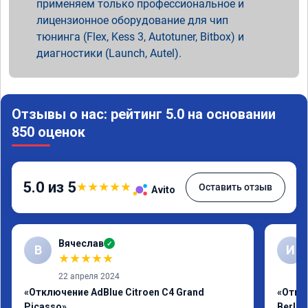
применяем только профессиональное и
лицензионное оборудование для чип
тюнинга (Flex, Kess 3, Autotuner, Bitbox) и
диагностики (Launch, Autel).
Отзывы о нас: рейтинг 5.0 на основании
850 оценок
5.0 из 5
★
★
★
★
★
Оставить отзыв
Avito
Вячеслав
✓
В
И
★
★
★
★
★
22 апреля 2024
«Отключение AdBlue Citroen C4 Grand
«Откл
Picasso»
Berlin