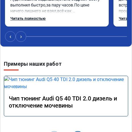
выполнил быстро,за пару часов.По цене 
встрет
ничего лишнего не взял,всё как 
прошил
договаривались заранее.После работы 
Арман 
Читать полностью
Читать
возникали вопросы,всегда консультировал и 
летела
был на связи.Теперь знаю,куда ехать в случае 
Арману
поломки авто.Однозначно рекомендую 
машина
‹
›
Алексея как грамотного специалиста!
вам!!!!!
Примеры наших работ
Чип тюнинг Audi Q5 40 TDI 2.0 дизель и
отключение мочевины