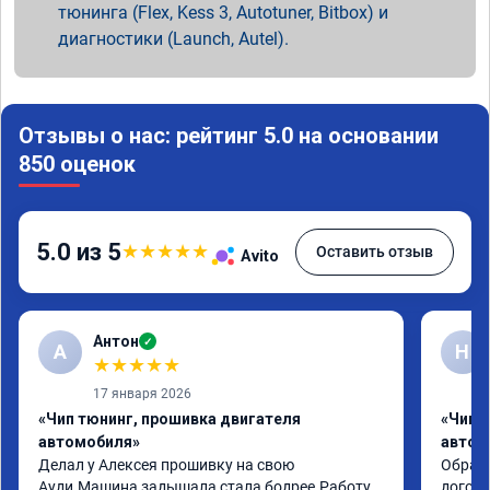
тюнинга (Flex, Kess 3, Autotuner, Bitbox) и
диагностики (Launch, Autel).
Отзывы о нас: рейтинг 5.0 на основании
850 оценок
5.0 из 5
★
★
★
★
★
Оставить отзыв
Avito
Антон
✓
А
Н
★
★
★
★
★
17 января 2026
«Чип тюнинг, прошивка двигателя
«Чип 
автомобиля»
автом
Делал у Алексея прошивку на свою 
Обрати
Ауди.Машина задышала,стала бодрее.Работу 
догово