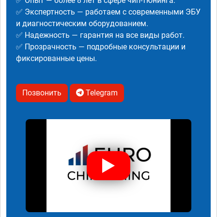
✅ Опыт — более 8 лет в сфере чип-тюнинга.
✅ Экспертность — работаем с современными ЭБУ
и диагностическим оборудованием.
✅ Надежность — гарантия на все виды работ.
✅ Прозрачность — подробные консультации и
фиксированные цены.
Позвонить
Telegram