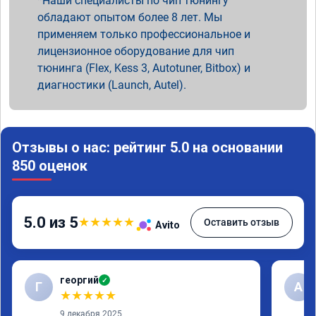
Наши специалисты по чип тюнингу
обладают опытом более 8 лет. Мы
применяем только профессиональное и
лицензионное оборудование для чип
тюнинга (Flex, Kess 3, Autotuner, Bitbox) и
диагностики (Launch, Autel).
Отзывы о нас: рейтинг 5.0 на основании
850 оценок
5.0 из 5
★
★
★
★
★
Оставить отзыв
Avito
георгий
✓
Г
А
★
★
★
★
★
9 декабря 2025