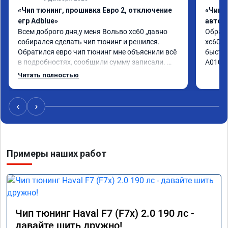
«Чип тюнинг, прошивка Евро 2, отключение
«Чип 
егр Adblue»
автом
Всем доброго дня,у меня Вольво xc60 ,давно 
Обрати
собирался сделать чип тюнинг и решился. 
xc60 2
Обратился евро чип тюнинг мне объяснили всё 
быстро
в подробностях, сообщили сумму записали. 
А01041
Приехал в назначенное время 2.5 часа и 
Читать полностью
готово, разница ощутима , я доволен ,спасибо! 
дали гарантию и сертификат ао11462 ,знают 
своё дело рекомендую 👍
‹
›
Примеры наших работ
Чип тюнинг Haval F7 (F7x) 2.0 190 лс -
давайте шить дружно!